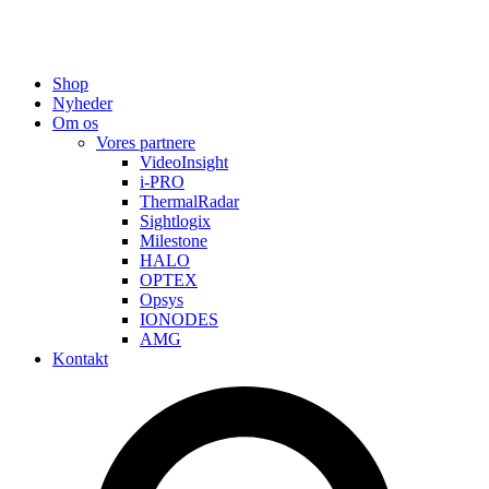
Shop
Nyheder
Om os
Vores partnere
VideoInsight
i-PRO
ThermalRadar
Sightlogix
Milestone
HALO
OPTEX
Opsys
IONODES
AMG
Kontakt