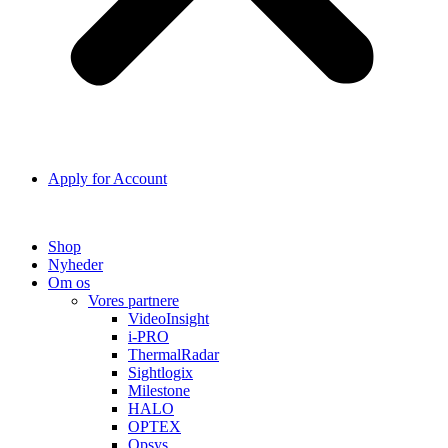
Apply for Account
Shop
Nyheder
Om os
Vores partnere
VideoInsight
i-PRO
ThermalRadar
Sightlogix
Milestone
HALO
OPTEX
Opsys