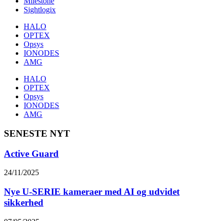
Milestone
Sightlogix
HALO
OPTEX
Opsys
IONODES
AMG
HALO
OPTEX
Opsys
IONODES
AMG
SENESTE NYT
Active Guard
24/11/2025
Nye U-SERIE kameraer med AI og udvidet
sikkerhed