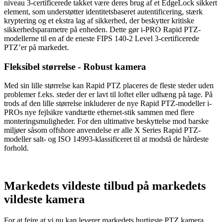
niveau 3-certificerede takket være deres brug af et EdgeLock sikkert
element, som understøtter identitetsbaseret autentificering, stærk
kryptering og et ekstra lag af sikkerhed, der beskytter kritiske
sikkerhedsparametre på enheden. Dette gør i-PRO Rapid PTZ-
modellerne til en af de eneste FIPS 140-2 Level 3-certificerede
PTZ’er på markedet.
Fleksibel størrelse - Robust kamera
Med sin lille størrelse kan Rapid PTZ placeres de fleste steder uden
problemer f.eks. steder der er lavt til loftet eller udhæng på tage. På
trods af den lille størrelse inkluderer de nye Rapid PTZ-modeller i-
PROs nye fejlsikre vandtætte ethernet-stik sammen med flere
monteringsmuligheder. For den ultimative beskyttelse mod barske
miljøer såsom offshore anvendelse er alle X Series Rapid PTZ-
modeller salt- og ISO 14993-klassificeret til at modstå de hårdeste
forhold.
Markedets vildeste tilbud på markedets
vildeste kamera
For at fejre at vi nu kan leverer markedets hurtigste PTZ kamera