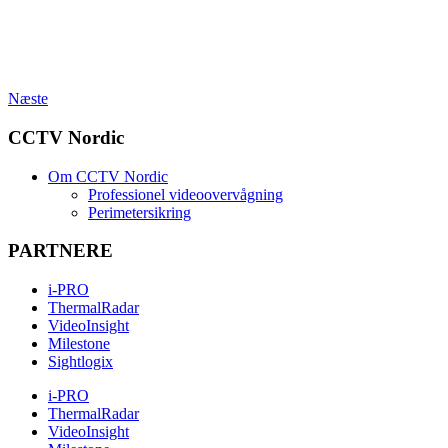
Næste
CCTV Nordic
Om CCTV Nordic
Professionel videoovervågning
Perimetersikring
PARTNERE
i-PRO
ThermalRadar
VideoInsight
Milestone
Sightlogix
i-PRO
ThermalRadar
VideoInsight