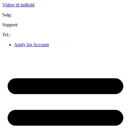
Videre til indhold
Salg:
sales@cctvnordic.com
Support:
support@cctvnordic.com
Tel.:
+45 53 53 90 66
Apply for Account