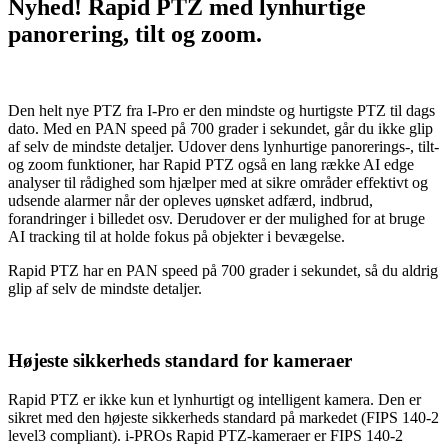
Nyhed! Rapid PTZ med lynhurtige
panorering, tilt og zoom.
Den helt nye PTZ fra I-Pro er den mindste og hurtigste PTZ til dags
dato. Med en PAN speed på 700 grader i sekundet, går du ikke glip
af selv de mindste detaljer. Udover dens lynhurtige panorerings-, tilt-
og zoom funktioner, har Rapid PTZ også en lang række AI edge
analyser til rådighed som hjælper med at sikre områder effektivt og
udsende alarmer når der opleves uønsket adfærd, indbrud,
forandringer i billedet osv. Derudover er der mulighed for at bruge
AI tracking til at holde fokus på objekter i bevægelse.
Rapid PTZ har en PAN speed på 700 grader i sekundet, så du aldrig
glip af selv de mindste detaljer.
Højeste sikkerheds standard for kameraer
Rapid PTZ er ikke kun et lynhurtigt og intelligent kamera. Den er
sikret med den højeste sikkerheds standard på markedet (FIPS 140-2
level3 compliant). i-PROs Rapid PTZ-kameraer er FIPS 140-2