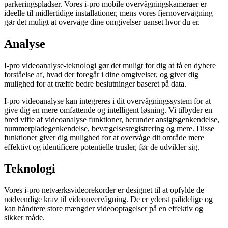
parkeringspladser. Vores i-pro mobile overvågningskameraer er
ideelle til midlertidige installationer,
mens vores fjernovervågning
gør det muligt at overvåge dine omgivelser uanset hvor du er.
Analyse
I-pro videoanalyse-teknologi gør det muligt for dig at få en dybere
forståelse af, hvad der foregår i dine omgivelser, og giver dig
mulighed for at træffe bedre beslutninger baseret på data.
I-pro videoanalyse kan integreres i dit overvågningssystem for at
give dig en mere omfattende og intelligent løsning. Vi tilbyder en
bred vifte af videoanalyse funktioner, herunder ansigtsgenkendelse,
nummerpladegenkendelse, bevægelsesregistrering og mere. Disse
funktioner giver dig mulighed for at overvåge dit område mere
effektivt og identificere potentielle trusler, før de udvikler sig.
Teknologi
Vores i-pro netværksvideorekorder er designet til at opfylde de
nødvendige krav til videoovervågning. De er yderst pålidelige og
kan håndtere store mængder videooptagelser på en effektiv og
sikker måde.