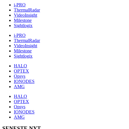
i-PRO
ThermalRadar
VideoInsight
Milestone
Sightlogix
i-PRO
ThermalRadar
VideoInsight
Milestone
Sightlogix
HALO
OPTEX
Opsys
IONODES
AMG
HALO
OPTEX
Opsys
IONODES
AMG
SENESTE NYT