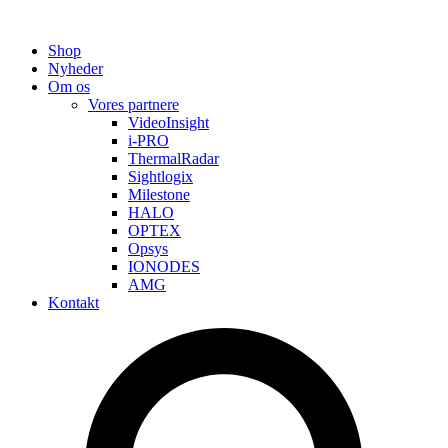
Shop
Nyheder
Om os
Vores partnere
VideoInsight
i-PRO
ThermalRadar
Sightlogix
Milestone
HALO
OPTEX
Opsys
IONODES
AMG
Kontakt