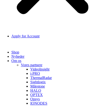
Apply for Account
Shop
Nyheder
Om os
Vores partnere
VideoInsight
i-PRO
ThermalRadar
Sightlogix
Milestone
HALO
OPTEX
Opsys
IONODES