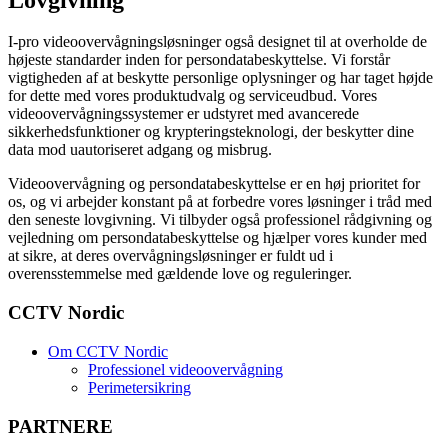
I-pro videoovervågningsløsninger også designet til at overholde de
højeste standarder inden for persondatabeskyttelse. Vi forstår
vigtigheden af at beskytte personlige oplysninger og har taget højde
for dette med vores produktudvalg og serviceudbud. Vores
videoovervågningssystemer er udstyret med avancerede
sikkerhedsfunktioner og krypteringsteknologi, der beskytter dine
data mod uautoriseret adgang og misbrug.
Videoovervågning og persondatabeskyttelse er en høj prioritet for
os, og vi arbejder konstant på at forbedre vores løsninger i tråd med
den seneste lovgivning. Vi tilbyder også professionel rådgivning og
vejledning om persondatabeskyttelse og hjælper vores kunder med
at sikre, at deres overvågningsløsninger er fuldt ud i
overensstemmelse med gældende love og reguleringer.
CCTV Nordic
Om CCTV Nordic
Professionel videoovervågning
Perimetersikring
PARTNERE