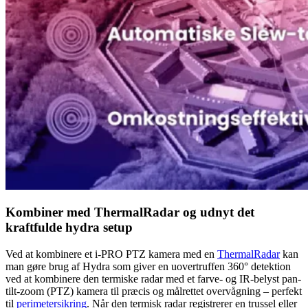
Kombiner med ThermalRadar og udnyt det
kraftfulde hydra setup
Ved at kombinere et i-PRO PTZ kamera med en
ThermalRadar
kan
man gøre brug af Hydra som giver en uovertruffen 360° detektion
ved at kombinere den termiske radar med et farve- og IR-belyst pan-
tilt-zoom (PTZ) kamera til præcis og målrettet overvågning – perfekt
til
perimetersikring
. Når den termisk radar registrerer en trussel eller