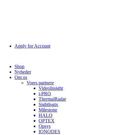
Apply for Account
Shop
Nyheder
Om os
Vores partnere
VideoInsight
i-PRO
ThermalRadar
Sightlogix
Milestone
HALO
OPTEX
Opsys
IONODES