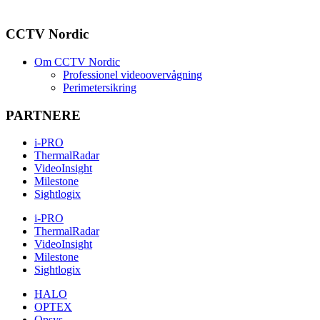
CCTV Nordic
Om CCTV Nordic
Professionel videoovervågning
Perimetersikring
PARTNERE
i-PRO
ThermalRadar
VideoInsight
Milestone
Sightlogix
i-PRO
ThermalRadar
VideoInsight
Milestone
Sightlogix
HALO
OPTEX
Opsys