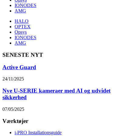
IONODES
AMG
HALO
OPTEX
Opsys
IONODES
AMG
SENESTE NYT
Active Guard
24/11/2025
Nye U-SERIE kameraer med AI og udvidet
sikkerhed
07/05/2025
Værktøjer
i-PRO Installationsguide