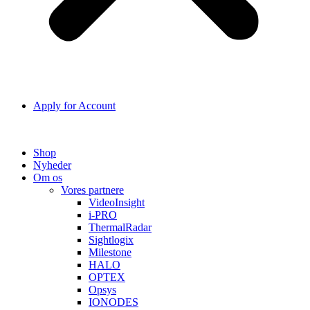
Apply for Account
Shop
Nyheder
Om os
Vores partnere
VideoInsight
i-PRO
ThermalRadar
Sightlogix
Milestone
HALO
OPTEX
Opsys
IONODES