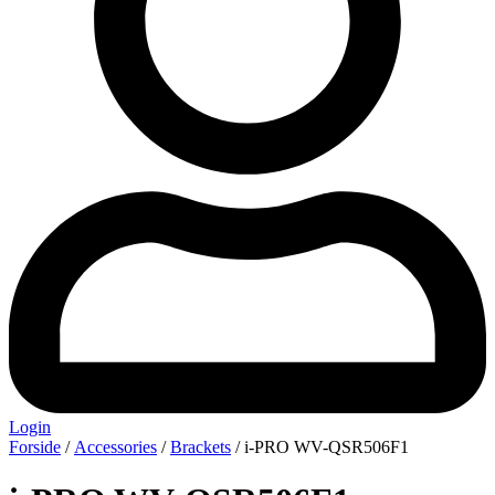
Login
Forside
/
Accessories
/
Brackets
/ i-PRO WV-QSR506F1