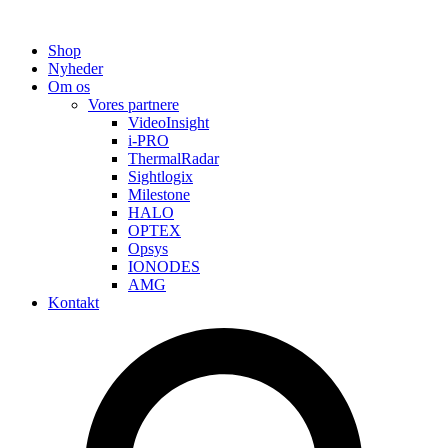
Shop
Nyheder
Om os
Vores partnere
VideoInsight
i-PRO
ThermalRadar
Sightlogix
Milestone
HALO
OPTEX
Opsys
IONODES
AMG
Kontakt