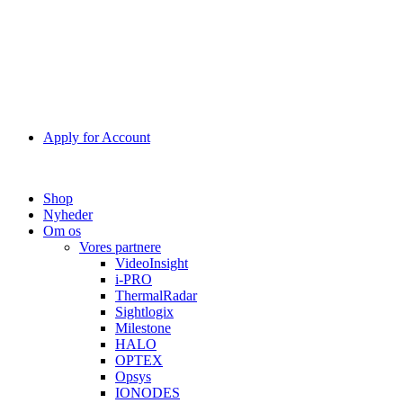
Apply for Account
Shop
Nyheder
Om os
Vores partnere
VideoInsight
i-PRO
ThermalRadar
Sightlogix
Milestone
HALO
OPTEX
Opsys
IONODES