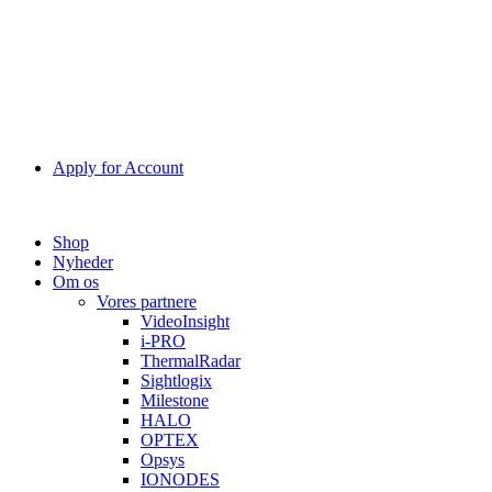
Apply for Account
Shop
Nyheder
Om os
Vores partnere
VideoInsight
i-PRO
ThermalRadar
Sightlogix
Milestone
HALO
OPTEX
Opsys
IONODES