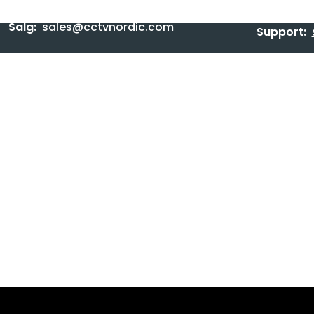
Salg:
sales@cctvnordic.com
Support: