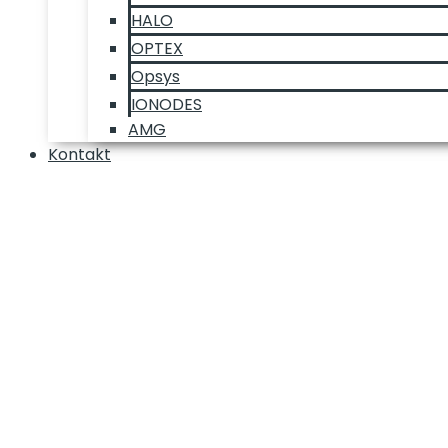
HALO
OPTEX
Opsys
IONODES
AMG
Kontakt