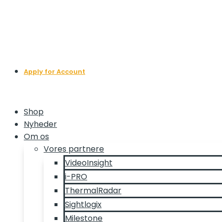
Apply for Account
Shop
Nyheder
Om os
Vores partnere
VideoInsight
i-PRO
ThermalRadar
Sightlogix
Milestone